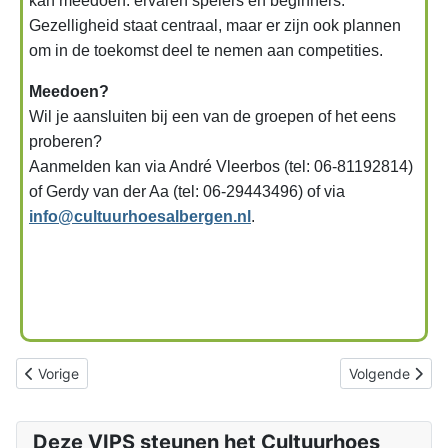
kan meedoen: ervaren spelers en beginners.
Gezelligheid staat centraal, maar er zijn ook plannen
om in de toekomst deel te nemen aan competities.
Meedoen?
Wil je aansluiten bij een van de groepen of het eens
proberen?
Aanmelden kan via André Vleerbos (tel: 06-81192814)
of Gerdy van der Aa (tel: 06-29443496) of via
info@cultuurhoesalbergen.nl
.
Vorig artikel: Open eettafel
Volgende artik
Vorige
Volgende
Deze VIPS steunen het Cultuurhoes